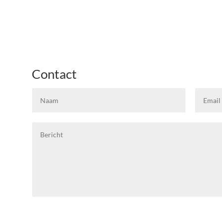
Contact